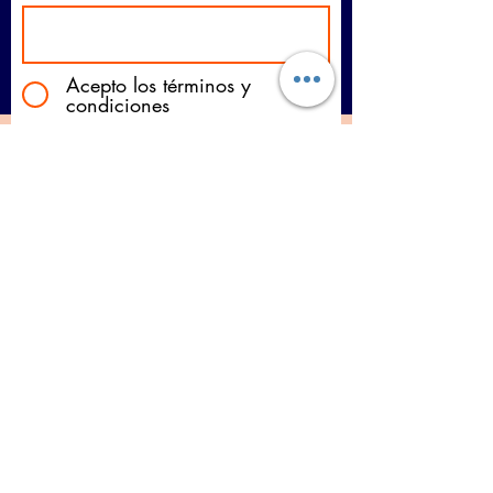
Acepto los términos y
condiciones
Suscribirse
Alucotone® Rilek® Rikoll®
Farbiton®
son marcas registradas de Farbitek
SERVICIOS
Venta de Panel de aluminio
|
Placas de
aluminio compuesto
|
Paneles de
aluminio
|
Venta de alucobond
|
Paneles de alucobond
|
Panel de
aluminio