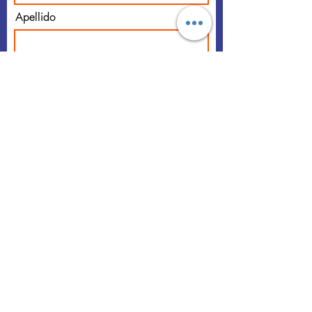
Apellido
Email
Acepto los términos y
condiciones
Suscribirse
Alucotone® Rilek® Rikoll®
Farbiton®
son marcas registradas de Farbitek